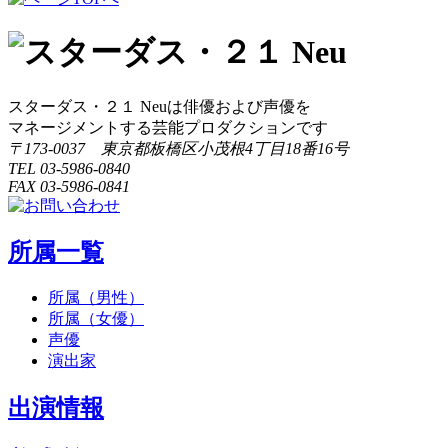
稿
ナ
ビ
スターダス・２１ Neuは俳優および声優を
ゲ
マネージメントする芸能プロダクションです
ー
〒173-0037 東京都板橋区小茂根4丁目18番16号
TEL 03-5986-0840
シ
FAX 03-5986-0841
ョ
ン
所属一覧
所属（男性）
所属（女優）
声優
演出家
出演情報