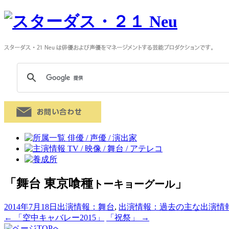
「舞台 東京喰種
」
トーキョーグール
2014年7月18日
出演情報：舞台
,
出演情報：過去の主な出演情
←
「空中キャバレー2015」
「祝祭」
→
投