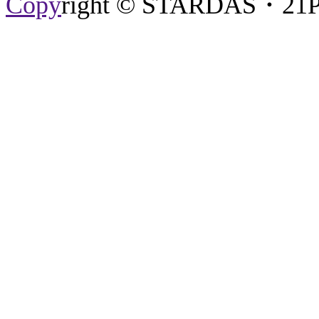
Copy
right © STARDAS・21P