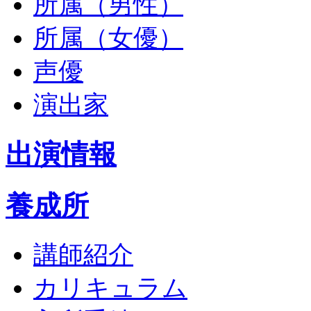
所属（男性）
所属（女優）
声優
演出家
出演情報
養成所
講師紹介
カリキュラム