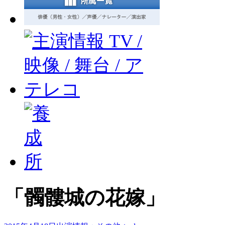
「髑髏城の花嫁」