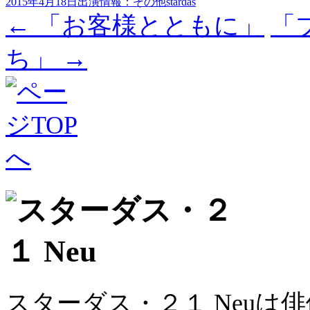
2015年4月18日
出演情報：その他
stardas
投
←
「お客様とともに」
「
稿
ち」
→
ナ
ビ
ゲ
ー
シ
ョ
ン
スターダス・２１ Neuは