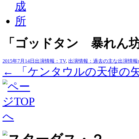
「ゴッドタン 暴れん
2015年7月14日
出演情報：TV
,
出演情報：過去の主な出演情報
投
←
「ケンタウルの天使の
稿
ナ
ビ
ゲ
ー
シ
ョ