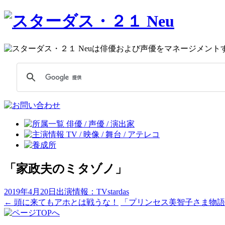
「家政夫のミタゾノ」
2019年4月20日
出演情報：TV
stardas
←
頭に来てもアホとは戦うな！
「プリンセス美智子さま物語
投
稿