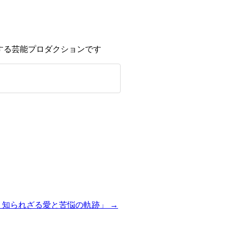
 知られざる愛と苦悩の軌跡」
→