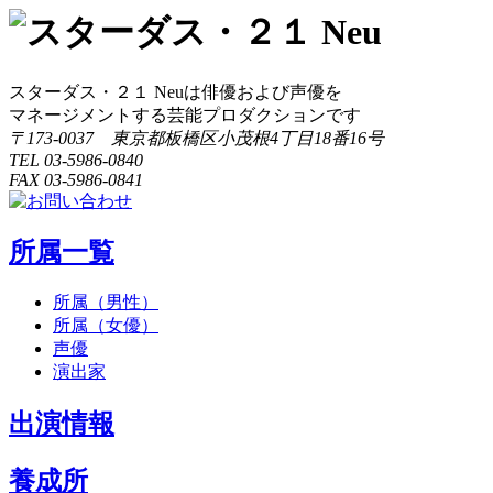
ナ
ビ
スターダス・２１ Neuは俳優および声優を
ゲ
マネージメントする芸能プロダクションです
ー
〒173-0037 東京都板橋区小茂根4丁目18番16号
TEL 03-5986-0840
シ
FAX 03-5986-0841
ョ
ン
所属一覧
所属（男性）
所属（女優）
声優
演出家
出演情報
養成所