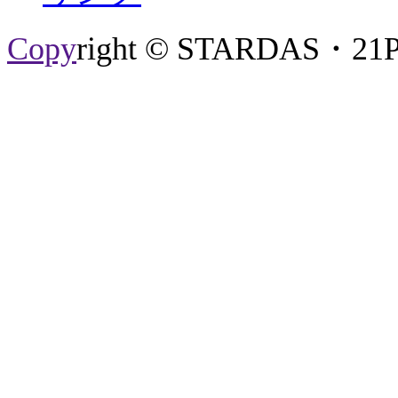
Copy
right © STARDAS・21P