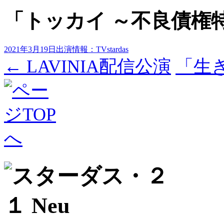
「トッカイ ～不良債権
2021年3月19日
出演情報：TV
stardas
投
←
LAVINIA配信公演
「生
稿
ナ
ビ
ゲ
ー
シ
ョ
ン