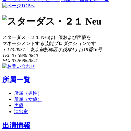
投
稿
ナ
ビ
スターダス・２１ Neuは俳優および声優を
ゲ
マネージメントする芸能プロダクションです
ー
〒173-0037 東京都板橋区小茂根4丁目18番16号
TEL 03-5986-0840
シ
FAX 03-5986-0841
ョ
ン
所属一覧
所属（男性）
所属（女優）
声優
演出家
出演情報