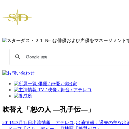
吹替え「恕の人 ―孔子伝―」
2011年3月12日
出演情報：アテレコ
,
出演情報：過去の主な出
←
ドラマ「Ｏｈ！デビー」
月桂冠「糖質ゼロ」
→