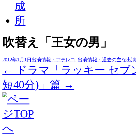
吹替え「王女の男」
2012年1月1日
出演情報：アテレコ
,
出演情報：過去の主な出演
投
←
ドラマ「ラッキー セブ
稿
短40分)」篇
→
ナ
ビ
ゲ
ー
シ
ョ