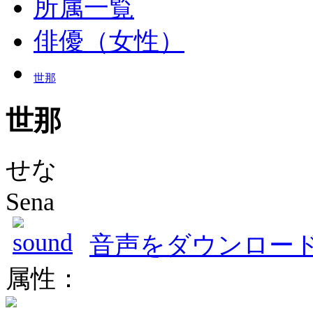
所属一覧
俳優（女性）
世那
世那
せな
Sena
音声をダウンロー
属性：