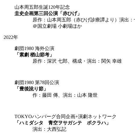
山本周五郎生誕120年記念
圭史企画第三回公演「赤ひげ」
原作：山本周五郎（赤ひげ診療譚より）演出：
＠国立劇場 小劇場ほか
2022年
劇団1980 海外公演
「素劇 楢山節考」
原作：深沢 七郎、構成・演出：関矢 幸雄
劇団1980 第78回公演
「豊後訛り節」
作：藤田 傳、演出：山本 隆世
TOKYOハンバーグ合同企画+演劇ネットワーク
「ハミダシタ 青空ヲサガシテ ボクラハ」
演出：大西弘記