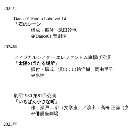
2025年
Dance01 Studio Labo vol.14
「石のシーン」
構成・振付：武田幹也
＠Dance01 青劇場
2024年
フィジカルシアター エレファントム旗揚げ公演
「太陽の当たる場所」
振付・構成・演出：出﨑洋樹、岡由里子
＠水性
劇団1980 第81回公演
「いちばん小さな町」
作：瀬戸 口郁（文学座）／演出：高橋 正徳（
＠俳優座劇場
2023年