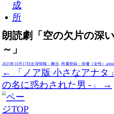
朗読劇「空の欠片の深いあお。〜D
～」
2025年10月17日
出演情報：舞台
,
所属登録：俳優（女性）
admi
投
←
「ノア版 小さなアナタ
稿
の名に惑わされた男 -」
→
ナ
ビ
ゲ
ー