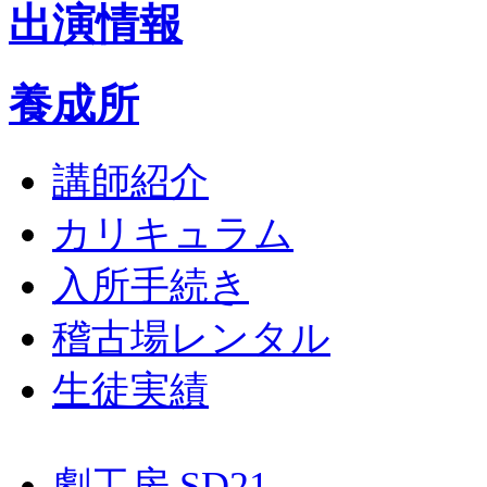
出演情報
養成所
講師紹介
カリキュラム
入所手続き
稽古場レンタル
生徒実績
劇工房 SD21