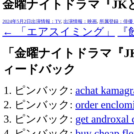
金曜ナイトドラマ『JK
2024年5月2日
出演情報：TV
,
出演情報：映画
,
所属登録：俳優
投
←
「エアスイミング」
『
稿
ナ
「
金曜ナイトドラマ『J
ビ
ィードバック
ゲ
ー
シ
ピンバック:
achat kamagr
ョ
ピンバック:
order enclom
ン
ピンバック:
get androxal 
ピンバック:
buy cheap fle