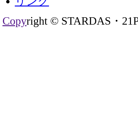
リンク
Copy
right © STARDAS・21P