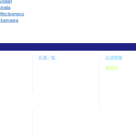
vodart
tralia
effectiveness
o kamagra
所属一覧
出演情報
養成所
所属（男性）
所属（女優）
16号
講師紹介
声優
カリキュラム
演出家
入所手続き
稽古場レンタ
生徒実績
劇工房 SD21
稽古場レンタル
会社概要