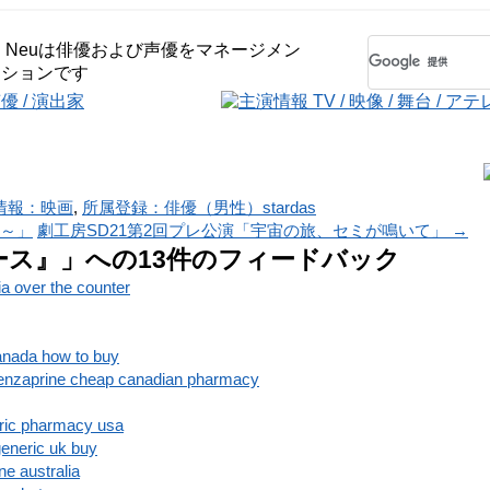
情報：映画
,
所属登録：俳優（男性）
stardas
四～」
劇工房SD21第2回プレ公演「宇宙の旅、セミが鳴いて」
→
ース』
」への13件のフィードバック
ia over the counter
anada how to buy
obenzaprine cheap canadian pharmacy
eric pharmacy usa
generic uk buy
ne australia