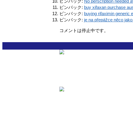
ピンバック:
No perscription needed a
ピンバック:
buy xifaxan purchase aus
ピンバック:
buying rifaximin generic 
ピンバック:
je na přepážce něco jak
コメントは停止中です。
スターダス・２１ Neuは俳優および声優を
マネージメントする芸能プロダクションです
〒173-0037 東京都板橋区小茂根4丁目18番
TEL 03-5986-0840
FAX 03-5986-0841