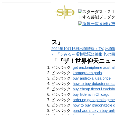
ス』
2024年10月16日
出演情報：TV
,
出演
←
「シみる～昭和歌謡短編集 其の
「
『ザ！世界仰天ニュ
ピンバック:
get enclomiphene austral
ピンバック:
kamagra en paris
ピンバック:
buy androxal usa price
ピンバック:
how to buy dutasteride c
ピンバック:
buy cheap flexeril cycl
ピンバック:
buy fildena in Chicago
ピンバック:
ordering gabapentin gen
ピンバック:
how to buy itraconazole 
ピンバック:
purchase staxyn buy onli