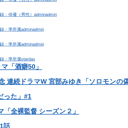
録：俳優（男性）
adminadmin
録：準所属
adminadmin
録：準所属
adminadmin
録：準所属
stardas
ラマ「酒癖50」
記念 連続ドラマW 宮部みゆき「ソロモンの
った」#1
ドラマ「全裸監督 シーズン２」
1話