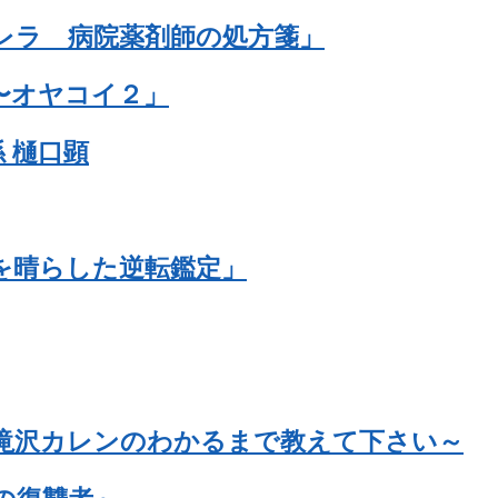
レラ 病院薬剤師の処方箋」
〜オヤコイ２」
 樋口顕
を晴らした逆転鑑定」
滝沢カレンのわかるまで教えて下さい～