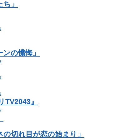
たち」
s
ーンの懺悔」
s
s
s
TV2043』
s
」
ネの切れ目が恋の始まり」