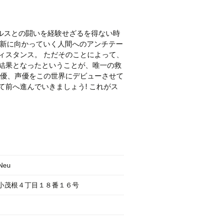
ィルスとの闘いを経験せざるを得ない時
術革新に向かっていく人間へのアンチテー
ィスタンス。 ただそのことによって、
結果となったということが、唯一の救
俳優、声優をこの世界にデビューさせて
前へ進んでいきましょう! これがス
eu
橋区小茂根４丁目１８番１６号