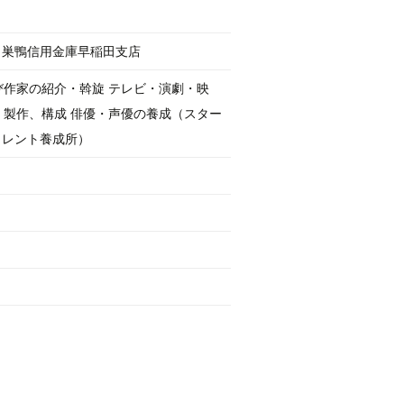
 巣鴨信用金庫早稲田支店
作家の紹介・斡旋 テレビ・演劇・映
製作、構成 俳優・声優の養成（スター
タレント養成所）